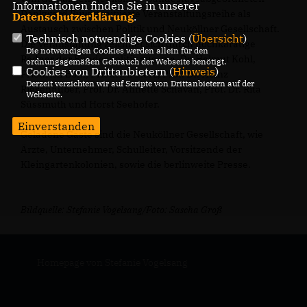
Informationen finden Sie in unserer
Dankward Buwitt initiierte Veranstaltungsreihe als
Datenschutzerklärung
.
Austausch zwischen Politik und Neuköllner Gesellschaft.
Technisch notwendige Cookies (
Übersicht
)
Die Veranstaltung zeichnet sich durch hochkarätige
Die notwendigen Cookies werden allein für den
Redner der Bundespolitik aus, u.a. Dr. Helmut Kohl,
ordnungsgemäßen Gebrauch der Webseite benötigt.
Cookies von Drittanbietern (
Hinweis
)
Friedrich Bohl, Friedrich Merz, Prof. Dr. Heinz
Derzeit verzichten wir auf Scripte von Drittanbietern auf der
Riesenhuber, Prof. Dr. Annette Schavan, Prof. Dr. Rita
Webseite.
Süssmuth und Horst Seehofer.
Einverstanden
Geladene Gäste sind die Neuköllner Gesellschaft, wie
Ärzte, Unternehmer, Schulleiter, Vorsitzende der
Kleingartenkolonien, sowie die berlinweite Presse.
Bildquelle: Stefanie Vogelsang/Foto: Sascha Groß
Homepage von Stefanie Vogelsang