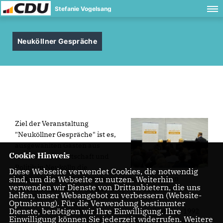
Stefanie Vogelsang
Neuköllner Gespräche
Ziel der Veranstaltung
"Neuköllner Gespräche" ist es,
ausgewählten Gästen aus
Cookie Hinweis
Gesellschaft, Wirtschaft und
Politik in Neukölln die
Diese Webseite verwendet Cookies, die notwendig
Möglichkeit zu geben, mit besonderen politischen
sind, um die Webseite zu nutzen. Weiterhin
verwenden wir Dienste von Drittanbietern, die uns
Persönlichkeiten ins direkte Gespräch zu kommen.
helfen, unser Webangebot zu verbessern (Website-
Optmierung). Für die Verwendung bestimmter
Dienste, benötigen wir Ihre Einwilligung. Ihre
Die Veranstaltung "Neuköllner Gespräche" ist eine 1992
Einwilligung können Sie jederzeit widerrufen. Weitere
vom damaligen Neuköllner Bundestagsabgeordneten