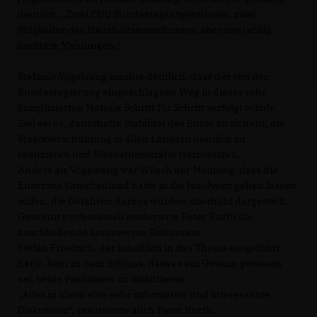
deutlich: „Zwei CDU Bundestagsabgeordnete, zwei
Mitglieder des Haushaltsausschusses, aber zwei völlig
konträre Meinungen.“
Stefanie Vogelsang machte deutlich, dass der von der
Bundesregierung eingeschlagene Weg in dieser sehr
komplizierten Materie Schritt für Schritt verfolgt würde.
Ziel sei es, dauerhafte Stabilität des Euros zu sichern, die
Staatsverschuldung in allen Ländern deutlich zu
reduzieren und Wachstumskräfte freizusetzen.
Anders als Vogelsang war Wilsch der Meinung, dass die
Eurozone Griechenland hätte in die Insolvenz gehen lassen
sollen, die Gefahren daraus würden überhöht dargestellt.
Gewohnt professionell moderierte Peter Kurth die
anschließende kontroverse Diskussion.
Stefan Friedrich, der inhaltlich in das Thema eingeführt
hatte, kam zu dem Schluss, dass es ein Gewinn gewesen
sei, beide Positionen zu diskutieren.
Alles in allem eine sehr informative und interessante
Diskussion“, resümierte auch Peter Kurth.