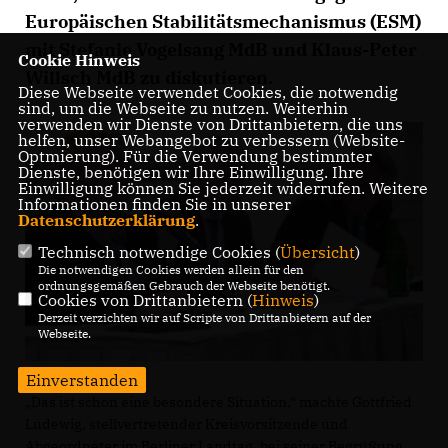
Europäischen Stabilitätsmechanismus (ESM)
mit Stefanie Vogelsang MdB und Klaus-Peter
Cookie Hinweis
Willsch MdB zu diskutieren.
Diese Webseite verwendet Cookies, die notwendig
sind, um die Webseite zu nutzen. Weiterhin
verwenden wir Dienste von Drittanbietern, die uns
helfen, unser Webangebot zu verbessern (Website-
Optmierung). Für die Verwendung bestimmter
Dienste, benötigen wir Ihre Einwilligung. Ihre
Einwilligung können Sie jederzeit widerrufen. Weitere
Informationen finden Sie in unserer
Datenschutzerklärung
.
Technisch notwendige Cookies (
Übersicht
)
Die notwendigen Cookies werden allein für den
ordnungsgemäßen Gebrauch der Webseite benötigt.
Cookies von Drittanbietern (
Hinweis
)
Derzeit verzichten wir auf Scripte von Drittanbietern auf der
Webseite.
Einverstanden
Das ist schon eine besondere Situation,“ machte Gottfried
Ludewig, stellvertretender Kreisvorsitzende und
Abgeordneter im Berliner Landtag, bei seiner Begrüßung