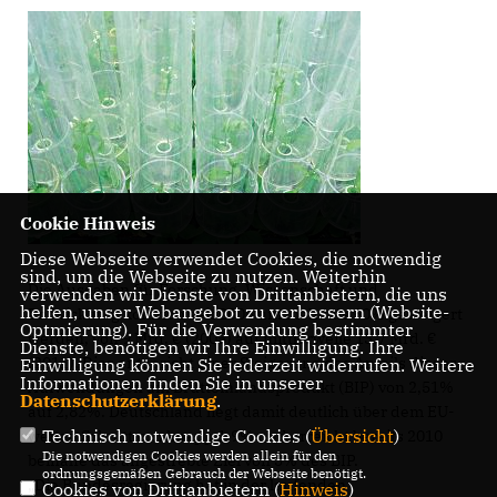
Cookie Hinweis
Diese Webseite verwendet Cookies, die notwendig
sind, um die Webseite zu nutzen. Weiterhin
Die Ausgaben für Forschung, Wissenschaft und
verwenden wir Dienste von Drittanbietern, die uns
helfen, unser Webangebot zu verbessern (Website-
Entwicklung konnten seit 2005 um mehr als 50% gesteigert
Optmierung). Für die Verwendung bestimmter
werden, von 9 Mrd. € (2005) auf mittlerweile 13,7 Mrd.
Dienste, benötigen wir Ihre Einwilligung. Ihre
(2011). Dies entspricht einer Steigerung des Anteils dieser
Einwilligung können Sie jederzeit widerrufen. Weitere
Informationen finden Sie in unserer
Aufwendungen am Bruttoinlandsprodukt (BIP) von 2,51%
Datenschutzerklärung
.
auf 2,82%. Deutschland liegt damit deutlich über dem EU-
Technisch notwendige Cookies (
Übersicht
)
weiten Schnitt von knapp 1,9% und erreicht bereits 2010
Die notwendigen Cookies werden allein für den
beinahe das angestrebte Ziel von 3% des BIP.
ordnungsgemäßen Gebrauch der Webseite benötigt.
Die Bundesregierung hat in der laufenden
Cookies von Drittanbietern (
Hinweis
)