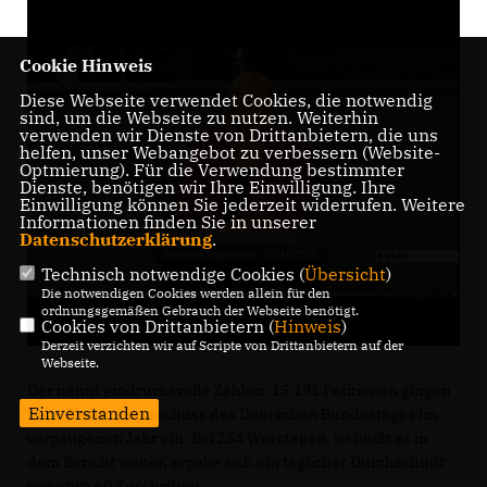
Cookie Hinweis
Diese Webseite verwendet Cookies, die notwendig
sind, um die Webseite zu nutzen. Weiterhin
verwenden wir Dienste von Drittanbietern, die uns
helfen, unser Webangebot zu verbessern (Website-
Optmierung). Für die Verwendung bestimmter
Dienste, benötigen wir Ihre Einwilligung. Ihre
Einwilligung können Sie jederzeit widerrufen. Weitere
Informationen finden Sie in unserer
Datenschutzerklärung
.
Technisch notwendige Cookies (
Übersicht
)
Die notwendigen Cookies werden allein für den
ordnungsgemäßen Gebrauch der Webseite benötigt.
Cookies von Drittanbietern (
Hinweis
)
Derzeit verzichten wir auf Scripte von Drittanbietern auf der
Webseite.
Der nennt eindrucksvolle Zahlen: 15.191 Petitionen gingen
Einverstanden
beim Petitionsausschuss des Deutschen Bundestages im
vergangenen Jahr ein. Bei 254 Werktagen, so heißt es in
dem Bericht weiter, ergebe sich ein täglicher Durchschnitt
von etwa 60 Zuschriften.