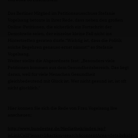
Das Berliner Mitglied im Petitionsausschuss Stefanie
Vogelsang betonte in ihrer Rede, dass neben den großen
Online-Petitionen, die sicherlich ein Fortschritt der
Demokratie seien, der einzelne kleine Fall nicht ins
Hintertreffen geraten dürfe.“Wichtig ist, dass die Politik
solche Begehren genauso ernst nimmt!“ so Stefanie
Vogelsang.
Weiter stellte die Abgeordnete fest: „Besonders viele
Petitionen kommen aus dem Gesundheitsbereich. Das liegt
daran, weil für viele Menschen Gesundheit
gleichbedeutend mit Glück ist. Wer nicht gesund ist, ist oft
nicht glücklich."
Hier können Sie sich die Rede von Frau Vogelsang live
anschauen:
http://www.bundestag.de/Mediathek/index.jsp?
isLinkCallPlenar=1&action=search&contentArea=details&ids