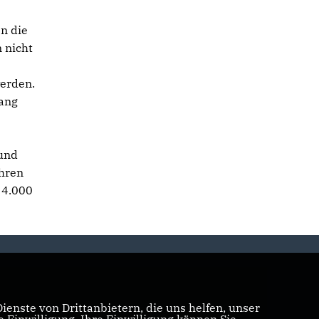
n die
n nicht
werden.
sang
 und
ahren
 4.000
enste von Drittanbietern, die uns helfen, unser