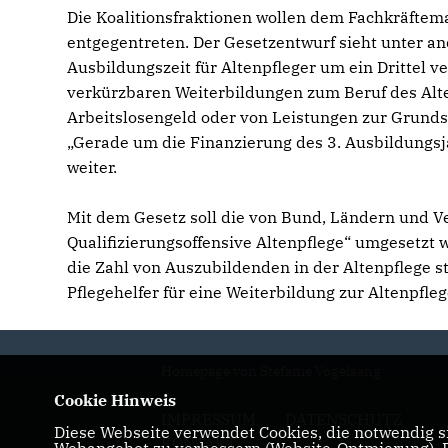
Die Koalitionsfraktionen wollen dem Fachkräfteman
entgegentreten. Der Gesetzentwurf sieht unter a
Ausbildungszeit für Altenpfleger um ein Drittel ve
verkürzbaren Weiterbildungen zum Beruf des Alte
Arbeitslosengeld oder von Leistungen zur Grunds
Gerade um die Finanzierung des 3. Ausbildungsja
weiter.
Mit dem Gesetz soll die von Bund, Ländern und
Qualifizierungsoffensive Altenpflege“ umgesetzt w
die Zahl von Auszubildenden in der Altenpflege s
Pflegehelfer für eine Weiterbildung zur Altenpfle
Homepage von Stefanie Vogelsang
Cookie Hinweis
IMPRESSUM
DATENSCHUTZ
Diese Webseite verwendet Cookies, die notwendig si
KONTAKT