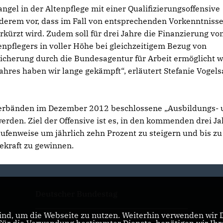
gel in der Altenpflege mit einer Qualifizierungsoffensive
nderem vor, dass im Fall von entsprechenden Vorkenntnisse
rkürzt wird. Zudem soll für drei Jahre die Finanzierung vo
npflegers in voller Höhe bei gleichzeitigem Bezug von
icherung durch die Bundesagentur für Arbeit ermöglicht 
hres haben wir lange gekämpft“, erläutert Stefanie Vogel
 Verbänden im Dezember 2012 beschlossene „Ausbildungs-
erden. Ziel der Offensive ist es, in den kommenden drei J
tufenweise um jährlich zehn Prozent zu steigern und bis zu
gekraft zu gewinnen.
Deutscher Bundestag
nd, um die Webseite zu nutzen. Weiterhin verwenden wir Di