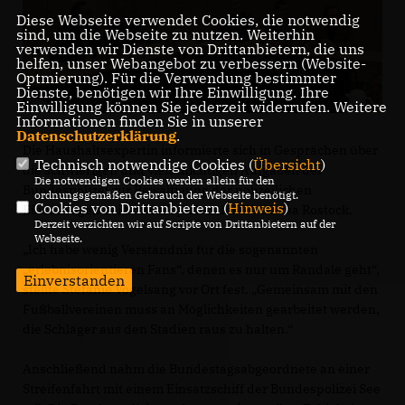
Diese Webseite verwendet Cookies, die notwendig
sind, um die Webseite zu nutzen. Weiterhin
verwenden wir Dienste von Drittanbietern, die uns
helfen, unser Webangebot zu verbessern (Website-
Optmierung). Für die Verwendung bestimmter
Dienste, benötigen wir Ihre Einwilligung. Ihre
Einwilligung können Sie jederzeit widerrufen. Weitere
Informationen finden Sie in unserer
Datenschutzerklärung
.
Die Haushaltsexpertin informierte sich in Gesprächen über
Technisch notwendige Cookies (
Übersicht
)
die schwierigen und vielschichtigen Aufgaben der
Die notwendigen Cookies werden allein für den
Bundespolizei zur Bewältigung der polizeilichen
ordnungsgemäßen Gebrauch der Webseite benötigt.
Cookies von Drittanbietern (
Hinweis
)
Einsatzlagen bei Fußballspielen des FC Hansa Rostock.
Derzeit verzichten wir auf Scripte von Drittanbietern auf der
Webseite.
Ich habe wenig Verständnis für die sogenannten
erlebnisorientieren Fans“, denen es nur um Randale geht“,
Einverstanden
stellte Stefanie Vogelsang vor Ort fest. „Gemeinsam mit den
Fußballvereinen muss an Möglichkeiten gearbeitet werden,
die Schläger aus den Stadien raus zu halten.“
Anschließend nahm die Bundestagsabgeordnete an einer
Streifenfahrt mit einem Einsatzschiff der Bundespolizei See