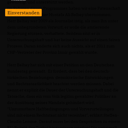
gewürdigt und unterstützt werden.
Im Rahmen dieses Programmes haben wir eine Patenschaft
Einverstanden
für den CHP-Politiker Mustafa Ali Balbay übernommen.
Herr Balbay war 2009 als Journalist tätig, als man ihn unter
dem unbegründeten Vorwurf, er wolle die amtierende
Regierung stürzen, verhaftete. Seitdem sitzt er in
Untersuchungshaft und hat keine Aussicht auf einen fairen
Prozess. Daran änderte sich auch nichts, als er 2011 zum
CHP-Vertreter der Provinz Izmir gewählt wurde.
Herr Balbay hat sich mit einer Petition an den Deutschen
Bundestag gewandt. Er fordert, dass bei den deutsch-
türkischen Beziehungen demokratische Entwicklungen
und Rechtsstaatlichkeit beachtet werden müssen. Dabei
nennt er explizit die Dauer der Untersuchungshaft und die
Tatsache, dass ein vom Volk legitim gewählter Politiker an
der Ausübung seines Mandats gehindert wird.
"Unzumutbare Haftbedingungen und Vorverurteilungen
sind mit einem Rechtstaat nicht vereinbar", erklärt Steffen-
Claudio Lemme. Darauf muss bei den Gesprächen zu einem
EU-Beitritt der Türkei hingewiesen werden! Die universell