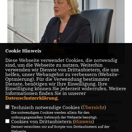
Cookie Hinweis
Diese Webseite verwendet Cookies, die notwendig
sind, um die Webseite zu nutzen. Weiterhin
verwenden wir Dienste von Drittanbietern, die uns
helfen, unser Webangebot zu verbessern (Website-
Der Deutsche Bundestag unterstützt mit seinem Programm
Optmierung). Für die Verwendung bestimmter
Parlamentarier schützen Parlamentarier“
Dienste, benötigen wir Ihre Einwilligung. Ihre
Einwilligung können Sie jederzeit widerrufen. Weitere
Menschenrechtsaktivisten und Politiker in anderen
Informationen finden Sie in unserer
Ländern, die aufgrund ihres Mandats oder der
Datenschutzerklärung
.
Zugehörigkeit zu einer bestimmten Partei bedroht, verletzt
Technisch notwendige Cookies (
Übersicht
)
und inhaftiert werden. Der wertvolle Einsatz dieser
Die notwendigen Cookies werden allein für den
herausragenden Persönlichkeiten für Menschenrechte,
ordnungsgemäßen Gebrauch der Webseite benötigt.
Demokratie und Rechtsstaatlichkeit kann angesichts der
Cookies von Drittanbietern (
Hinweis
)
Derzeit verzichten wir auf Scripte von Drittanbietern auf der
aktuellen Lage in der Türkei Umstände gar nicht genug
Webseite.